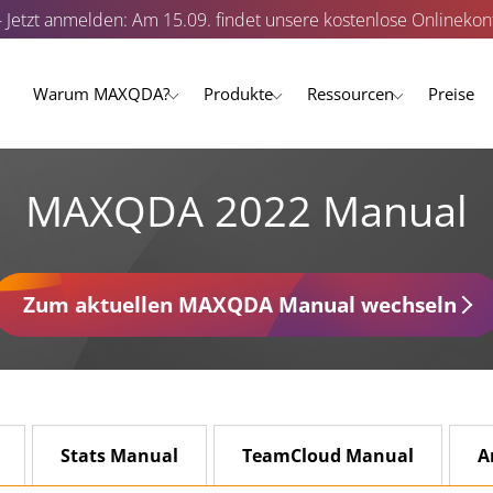
- Jetzt anmelden: Am 15.09. findet unsere kostenlose Onlinekonf
Warum MAXQDA?
Produkte
Ressourcen
Preise
MAXQDA 2022 Manual
Zum aktuellen MAXQDA Manual wechseln
Stats Manual
TeamCloud Manual
A