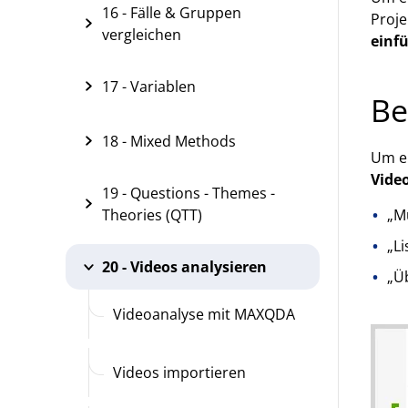
16 - Fälle & Gruppen
Proje
vergleichen
einf
17 - Variablen
Be
18 - Mixed Methods
Um ei
Video
19 - Questions - Themes -
Theories (QTT)
„M
„Li
20 - Videos analysieren
„Üb
Videoanalyse mit MAXQDA
Videos importieren