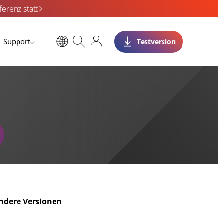
erenz statt
Support
Testversion
ndere Versionen