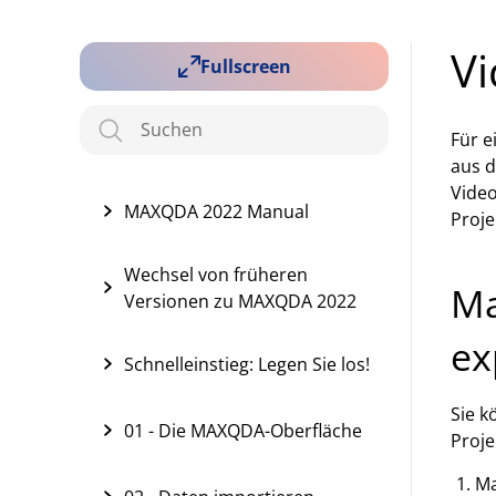
Vi
Fullscreen
Für e
aus d
Video
MAXQDA 2022 Manual
Proje
Wechsel von früheren
Ma
Versionen zu MAXQDA 2022
ex
Schnelleinstieg: Legen Sie los!
Sie k
01 - Die MAXQDA-Oberfläche
Proje
Ma