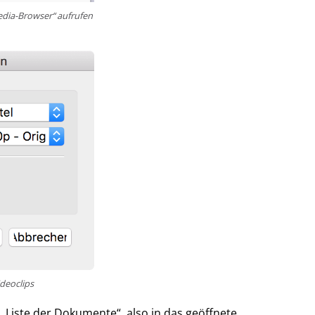
edia-Browser“ aufrufen
deoclips
„Liste der Dokumente“, also in das geöffnete