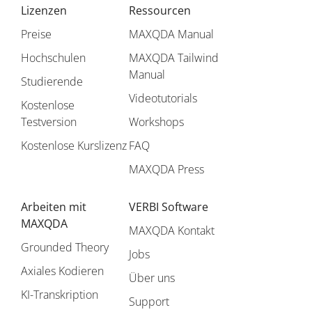
Lizenzen
Ressourcen
Preise
MAXQDA Manual
Hochschulen
MAXQDA Tailwind
Manual
Studierende
Videotutorials
Kostenlose
Testversion
Workshops
Kostenlose Kurslizenz
FAQ
MAXQDA Press
Arbeiten mit
VERBI Software
MAXQDA
MAXQDA Kontakt
Grounded Theory
Jobs
Axiales Kodieren
Über uns
KI-Transkription
Support