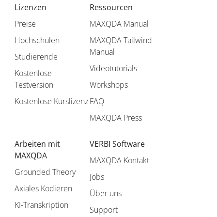
Lizenzen
Ressourcen
Preise
MAXQDA Manual
Hochschulen
MAXQDA Tailwind
Manual
Studierende
Videotutorials
Kostenlose
Testversion
Workshops
Kostenlose Kurslizenz
FAQ
MAXQDA Press
Arbeiten mit
VERBI Software
MAXQDA
MAXQDA Kontakt
Grounded Theory
Jobs
Axiales Kodieren
Über uns
KI-Transkription
Support