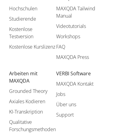
Hochschulen
MAXQDA Tailwind
Manual
Studierende
Videotutorials
Kostenlose
Testversion
Workshops
Kostenlose Kurslizenz
FAQ
MAXQDA Press
Arbeiten mit
VERBI Software
MAXQDA
MAXQDA Kontakt
Grounded Theory
Jobs
Axiales Kodieren
Über uns
KI-Transkription
Support
Qualitative
Forschungsmethoden