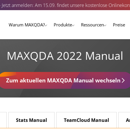
- Jetzt anmelden: Am 15.09. findet unsere kostenlose Onlinekonf
Warum MAXQDA?
Produkte
Ressourcen
Preise
MAXQDA 2022 Manual
Zum aktuellen MAXQDA Manual wechseln
Stats Manual
TeamCloud Manual
A