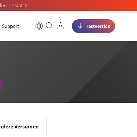
erenz statt
Support
Testversion
ndere Versionen