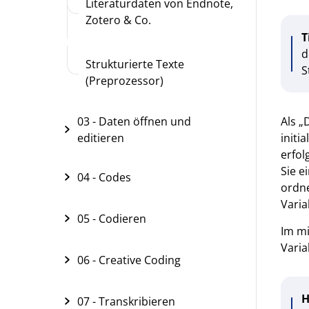
Literaturdaten von Endnote,
Zotero & Co.
T
d
Strukturierte Texte
S
(Preprozessor)
Als „
03 - Daten öffnen und
initi
editieren
erfo
Sie e
04 - Codes
ordne
Varia
05 - Codieren
Im mi
Varia
06 - Creative Coding
H
07 - Transkribieren