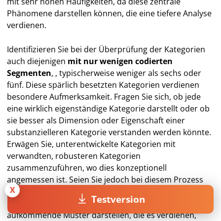
mit sehr hohen Häufigkeiten, da diese zentrale
Phänomene darstellen können, die eine tiefere Analyse
verdienen.
Identifizieren Sie bei der Überprüfung der Kategorien
auch diejenigen
mit nur wenigen codierten
Segmenten
, , typischerweise weniger als sechs oder
fünf. Diese spärlich besetzten Kategorien verdienen
besondere Aufmerksamkeit. Fragen Sie sich, ob jede
eine wirklich eigenständige Kategorie darstellt oder ob
sie besser als Dimension oder Eigenschaft einer
substanzielleren Kategorie verstanden werden könnte.
Erwägen Sie, unterentwickelte Kategorien mit
verwandten, robusteren Kategorien
zusammenzuführen, wo dies konzeptionell
angemessen ist. Seien Sie jedoch bei diesem Prozess
X
vorsichtig. Einige Kategorien mit wenigen kodierten
Testversion
Segmenten können wichtige Ausreißerfälle oder
aufkommende Muster darstellen, die es verdienen,