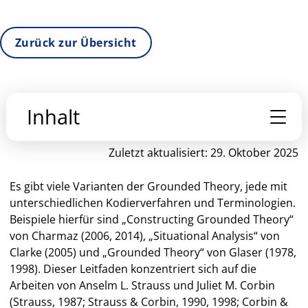
Zurück zur Übersicht
Inhalt
Zuletzt aktualisiert: 29. Oktober 2025
TEIL I: METHODOLOGISCHER HINTERGRUND
Es gibt viele Varianten der Grounded Theory, jede mit
1. Einführung in das axiale Kodieren
unterschiedlichen Kodierverfahren und Terminologien.
Beispiele hierfür sind „Constructing Grounded Theory“
2. Die Rolle des axialen Kodieren im Grounded-
von Charmaz (2006, 2014), „Situational Analysis“ von
Theory-Prozess
Clarke (2005) und „Grounded Theory“ von Glaser (1978,
1998). Dieser Leitfaden konzentriert sich auf die
Arbeiten von Anselm L. Strauss und Juliet M. Corbin
3. Das axiale Kodierparadigma
(Strauss, 1987; Strauss & Corbin, 1990, 1998; Corbin &