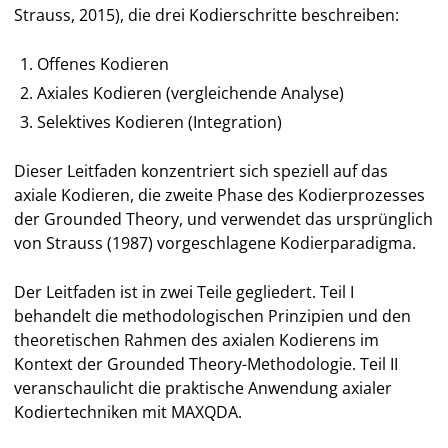
Strauss, 2015), die drei Kodierschritte beschreiben:
TEIL II: AXIALES KODIEREN MIT MAXQDA
Offenes Kodieren
4. Schritt-für-Schritt-Anleitung zur Durchführung
Axiales Kodieren (vergleichende Analyse)
des axialen Kodierens
Selektives Kodieren (Integration)
5. Wie geht es weiter? (Selektives Kodieren,
Dieser Leitfaden konzentriert sich speziell auf das
Theoretisches Sampling)
axiale Kodieren, die zweite Phase des Kodierprozesses
der Grounded Theory, und verwendet das ursprünglich
6. Den Bericht schreiben (mit einem kurzen
von Strauss (1987) vorgeschlagene Kodierparadigma.
Beispiel)
Der Leitfaden ist in zwei Teile gegliedert. Teil I
7. Erweiterte Techniken
behandelt die methodologischen Prinzipien und den
theoretischen Rahmen des axialen Kodierens im
Kontext der Grounded Theory-Methodologie. Teil II
8. Literatur
veranschaulicht die praktische Anwendung axialer
Kodiertechniken mit MAXQDA.
9. Über die Autorin