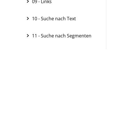
09 - Links
10 - Suche nach Text
11 - Suche nach Segmenten
12 - Visualisieren (Visual
Tools)
13 - Visualisieren (Concept
Maps)
14 - Paraphrasieren
15 - Zusammenfassen
(Summarys)