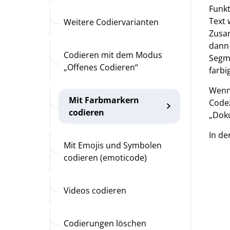
Funkt
Text 
Weitere Codiervarianten
Zusam
dann 
Codieren mit dem Modus
Segme
„Offenes Codieren“
farbi
Wenn 
Mit Farbmarkern
Codez
codieren
„Dok
In de
Mit Emojis und Symbolen
codieren (emoticode)
Videos codieren
Codierungen löschen