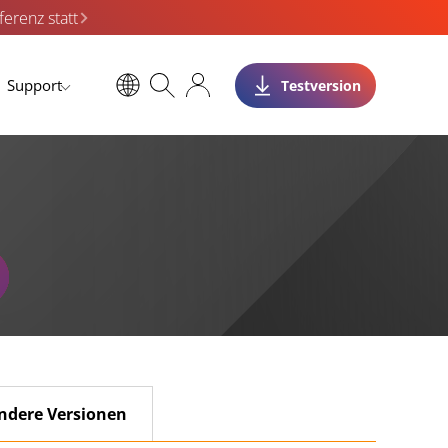
erenz statt
Support
Testversion
ndere Versionen