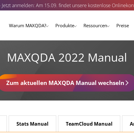
- Jetzt anmelden: Am 15.09. findet unsere kostenlose Onlinekonf
Warum MAXQDA?
Produkte
Ressourcen
Preise
MAXQDA 2022 Manual
Zum aktuellen MAXQDA Manual wechseln
Stats Manual
TeamCloud Manual
A