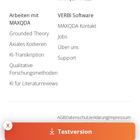
Arbeiten mit
VERBI Software
MAXQDA
MAXQDA Kontakt
Grounded Theory
Jobs
Axiales Kodieren
Über uns
KI-Transkription
Support
Qualitative
Forschungsmethoden
KI für Literaturreviews
AGB
Datenschutzerklärung
Impressum
Copyright © 1995 - 2026, MAXQDA - Vertrieb durch die VERBI
X
GmbH. Alle Rechte vorbehalten.
Testversion