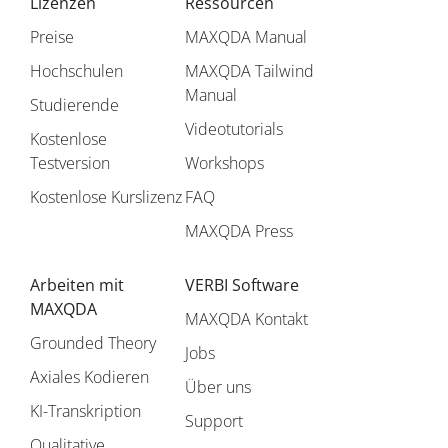
Lizenzen
Ressourcen
Preise
MAXQDA Manual
Hochschulen
MAXQDA Tailwind
Manual
Studierende
Videotutorials
Kostenlose
Testversion
Workshops
Kostenlose Kurslizenz
FAQ
MAXQDA Press
Arbeiten mit
VERBI Software
MAXQDA
MAXQDA Kontakt
Grounded Theory
Jobs
Axiales Kodieren
Über uns
KI-Transkription
Support
Qualitative