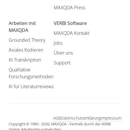
MAXQDA Press
Arbeiten mit
VERBI Software
MAXQDA
MAXQDA Kontakt
Grounded Theory
Jobs
Axiales Kodieren
Über uns
KI-Transkription
Support
Qualitative
Forschungsmethoden
KI für Literaturreviews
AGB
Datenschutzerklärung
Impressum
Copyright © 1995 - 2026, MAXQDA - Vertrieb durch die VERBI
GmbH. Alle Rechte vorbehalten.