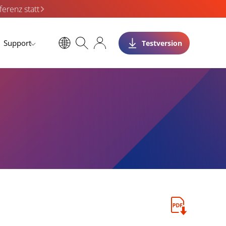
erenz statt
Support
Testversion