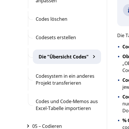
anpassen
Codes löschen
Die T
Codesets erstellen
Co
Ob
Die "Übersicht Codes"
„Ob
Co
Codesystem in ein anderes
Co
Projekt transferieren
je
Co
Codes und Code-Memos aus
nur
Excel-Tabelle importieren
Dok
% 
05 – Codieren
co