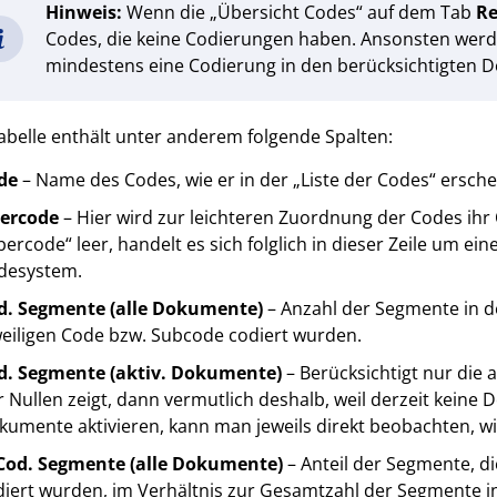
Hinweis:
Wenn die „Übersicht Codes“ auf dem Tab
Re
Codes, die keine Codierungen haben. Ansonsten werde
mindestens eine Codierung in den berücksichtigten D
abelle enthält unter anderem folgende Spalten:
de
– Name des Codes, wie er in der „Liste der Codes“ ersche
ercode
– Hier wird zur leichteren Zuordnung der Codes ihr
ercode“ leer, handelt es sich folglich in dieser Zeile um e
desystem.
d. Segmente (alle Dokumente)
– Anzahl der Segmente in 
weiligen Code bzw. Subcode codiert wurden.
d. Segmente (aktiv. Dokumente)
– Berücksichtigt nur die 
 Nullen zeigt, dann vermutlich deshalb, weil derzeit keine 
umente aktivieren, kann man jeweils direkt beobachten, wie
Cod. Segmente (alle Dokumente)
– Anteil der Segmente, d
diert wurden, im Verhältnis zur Gesamtzahl der Segmente i