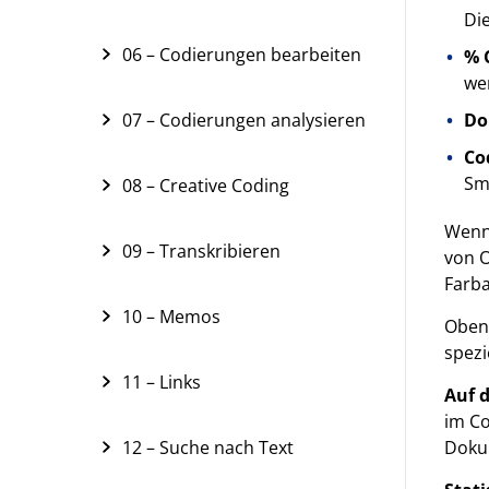
Di
06 – Codierungen bearbeiten
% 
we
Do
07 – Codierungen analysieren
Co
Sm
08 – Creative Coding
Wenn 
09 – Transkribieren
von O
Farba
10 – Memos
Oben 
spezi
11 – Links
Auf 
im Co
Doku
12 – Suche nach Text