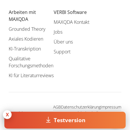
Arbeiten mit
VERBI Software
MAXQDA
MAXQDA Kontakt
Grounded Theory
Jobs
Axiales Kodieren
Über uns
KI-Transkription
Support
Qualitative
Forschungsmethoden
KI für Literaturreviews
AGB
Datenschutzerklärung
Impressum
Copyright © 1995 - 2026, MAXQDA - Vertrieb durch die VERBI
X
GmbH. Alle Rechte vorbehalten.
Testversion