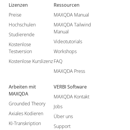
Lizenzen
Ressourcen
Preise
MAXQDA Manual
Hochschulen
MAXQDA Tailwind
Manual
Studierende
Videotutorials
Kostenlose
Testversion
Workshops
Kostenlose Kurslizenz
FAQ
MAXQDA Press
Arbeiten mit
VERBI Software
MAXQDA
MAXQDA Kontakt
Grounded Theory
Jobs
Axiales Kodieren
Über uns
KI-Transkription
Support