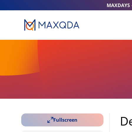
MAXDAYS
16 – Paraphrasieren
17 – Zusammenfassen
(Summarys)
18 – Fälle & Gruppen
vergleichen
19 – Variablen
20 – Mixed Methods
21 – Stats
D
Fullscreen