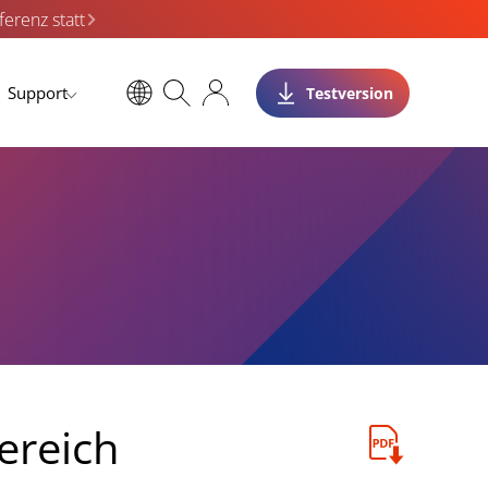
erenz statt
Support
Testversion
ereich