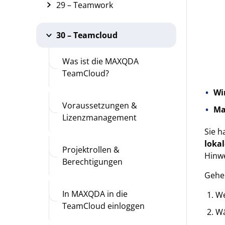
29 – Teamwork
30 – Teamcloud
Was ist die MAXQDA
TeamCloud?
Wi
Voraussetzungen &
Ma
Lizenzmanagement
Sie h
loka
Projektrollen &
Hinwe
Berechtigungen
Gehen
In MAXQDA in die
We
TeamCloud einloggen
Wä