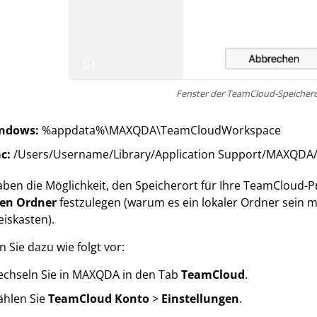
Fenster der TeamCloud-Speicher
ndows:
%appdata%\MAXQDA\TeamCloudWorkspace
c:
/Users/Username/Library/Application Support/MAXQD
aben die Möglichkeit, den Speicherort für Ihre TeamCloud-
len Ordner
festzulegen (warum es ein lokaler Ordner sein m
iskasten).
 Sie dazu wie folgt vor:
chseln Sie in MAXQDA in den Tab
TeamCloud
.
hlen Sie
TeamCloud Konto
>
Einstellungen
.