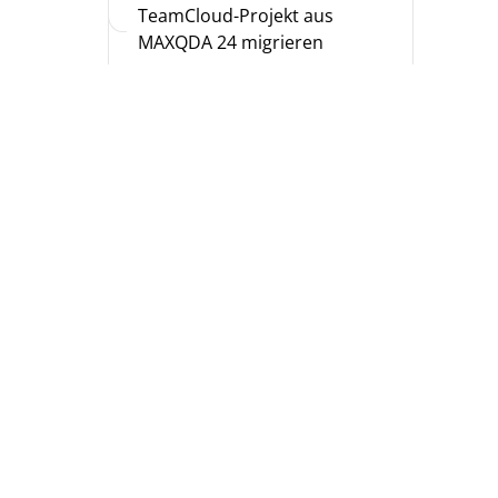
TeamCloud-Projekt aus
MAXQDA 24 migrieren
Benachrichtigungen und E-
Mails
31 – AI Assist
Technische Daten und
Informationen
Andere Versionen