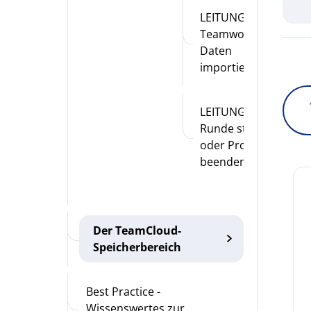
LEITUNG:
Teamwork-
Daten
importieren
LEITUNG: Neue
Runde starten
oder Projekt
beenden
Der TeamCloud-
Speicherbereich
Best Practice -
Wissenswertes zur