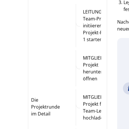
Le
fe
LEITUNG:
Team-Projekt
Nach
initiieren &
neuen
Projekt-Runde
1 starten
MITGLIED:
Projekt
herunterladen/
öffnen
MITGLIED:
Die
Projekt für
Projektrunde
Team-Leitung
im Detail
hochladen