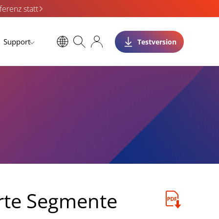
erenz statt
Support
Testversion
erte Segmente