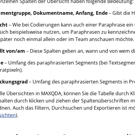
inzelnen Spalten der Übersicht haben folgende Bedeutung:
mentgruppe, Dokumentname, Anfang, Ende
– Gibt die 
cht
– Wie bei Codierungen kann auch einer Paraphrase ein
 sich beispielsweise nutzen, um Paraphrasen zu kennzeichn
später noch einmal allein oder im Team anschauen möchte.
ellt von/am
– Diese Spalten geben an, wann und von wem di
he
– Umfang des paraphrasierten Segments (bei Textsegment
atpixeln).
ckungsgrad
– Umfang des paraphrasierten Segments in P
lle Übersichten in MAXQDA, können Sie die Tabelle durch Kli
palten durch klicken und ziehen der Spaltenüberschriften mi
nen. Auch das Filtern, Durchsuchen und Exportieren ist mö
sichten
).