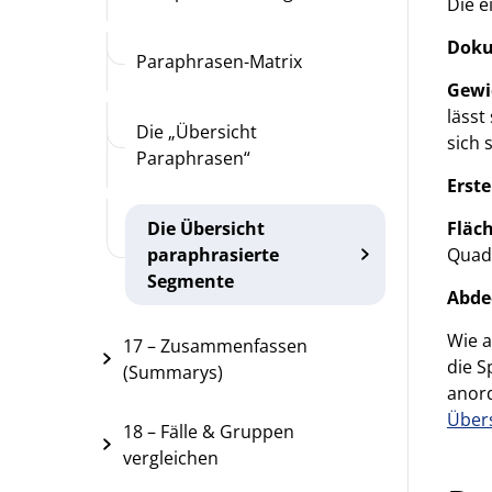
Die e
Doku
Paraphrasen-Matrix
Gewi
lässt
Die „Übersicht
sich 
Paraphrasen“
Erst
Fläc
Die Übersicht
Quadr
paraphrasierte
Segmente
Abde
Wie a
17 – Zusammenfassen
die S
(Summarys)
anord
Über
18 – Fälle & Gruppen
vergleichen