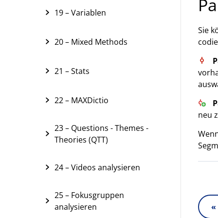
Pa
19 – Variablen
Sie k
codie
20 – Mixed Methods
P
21 – Stats
vorh
auswä
22 – MAXDictio
P
neu z
23 – Questions - Themes -
Wenn 
Theories (QTT)
Segm
24 – Videos analysieren
25 – Fokusgruppen
analysieren
«