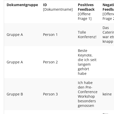
Dokumentgruppe
ID
Positives
Negat
[Dokumentname]
Feedback
Feedb
[Offene
[Offen
Frage 1]
Frage 
Das
Tolle
Cateri
Gruppe A
Person 1
Konferenz!
war e
knapp
Beste
Keynote,
die ich seit
Gruppe A
Person 2
langem
gehört
habe
Ich habe
den Pre-
Conference
Gruppe B
Person 3
keine
Workshop
besonders
genossen