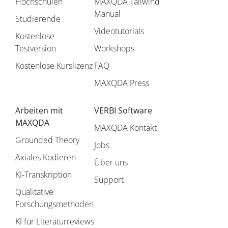
Hochschulen
MAXQDA Tailwind
Manual
Studierende
Videotutorials
Kostenlose
Testversion
Workshops
Kostenlose Kurslizenz
FAQ
MAXQDA Press
Arbeiten mit
VERBI Software
MAXQDA
MAXQDA Kontakt
Grounded Theory
Jobs
Axiales Kodieren
Über uns
KI-Transkription
Support
Qualitative
Forschungsmethoden
KI für Literaturreviews