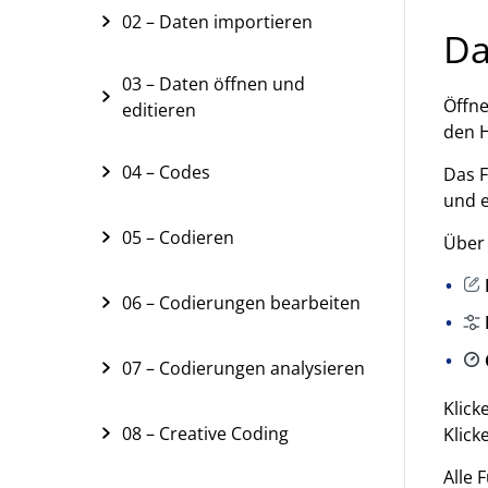
02 – Daten importieren
Da
03 – Daten öffnen und
Öffn
editieren
den H
04 – Codes
Das F
und e
05 – Codieren
Über 
06 – Codierungen bearbeiten
07 – Codierungen analysieren
Klick
08 – Creative Coding
Klick
Alle 