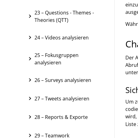
einzu
ausge
23 – Questions - Themes -
Theories (QTT)
Währe
24 – Videos analysieren
Ch
25 – Fokusgruppen
Der A
analysieren
Abru
unter
26 – Surveys analysieren
Sic
27 – Tweets analysieren
Um zu
codie
wird,
28 – Reports & Exporte
Liste
29 – Teamwork