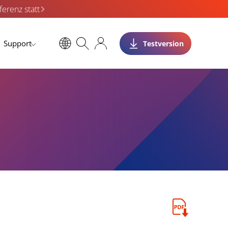
erenz statt
Support
Testversion