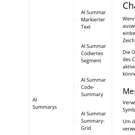
Ch
AI Summary:
Wenn
Markierter
auswä
Text
einbe
Zeich
AI Summary:
Die 
Codiertes
des C
Segment
aktiv
könne
AI Summary:
Code-
Mem
Summary
AI
Verwe
Summarys
Symbo
AI Summary:
Summary-
Um di
Grid
verwe