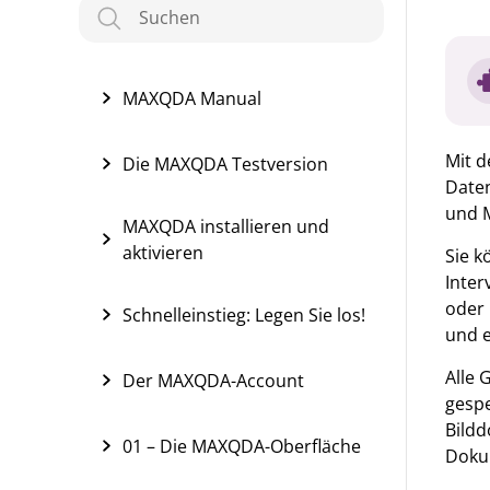
MAXQDA Manual
Mit d
Die MAXQDA Testversion
Date
und 
MAXQDA installieren und
aktivieren
Sie k
Inter
oder 
Schnelleinstieg: Legen Sie los!
und e
Alle 
Der MAXQDA-Account
gespe
Bildd
01 – Die MAXQDA-Oberfläche
Doku