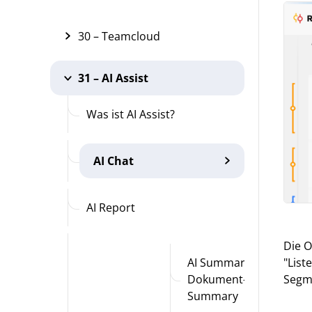
30 – Teamcloud
31 – AI Assist
Was ist AI Assist?
AI Chat
AI Report
Die 
"List
AI Summary:
Segme
Dokument-
Summary