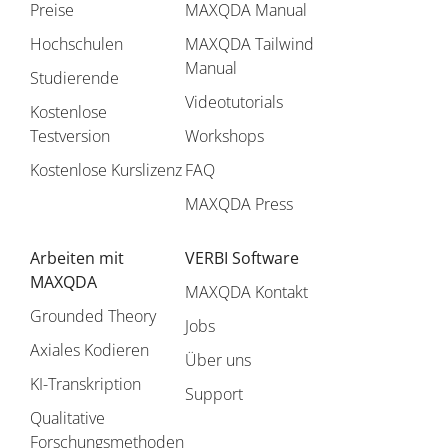
Preise
MAXQDA Manual
Hochschulen
MAXQDA Tailwind
Manual
Studierende
Videotutorials
Kostenlose
Testversion
Workshops
Kostenlose Kurslizenz
FAQ
MAXQDA Press
Arbeiten mit
VERBI Software
MAXQDA
MAXQDA Kontakt
Grounded Theory
Jobs
Axiales Kodieren
Über uns
KI-Transkription
Support
Qualitative
Forschungsmethoden