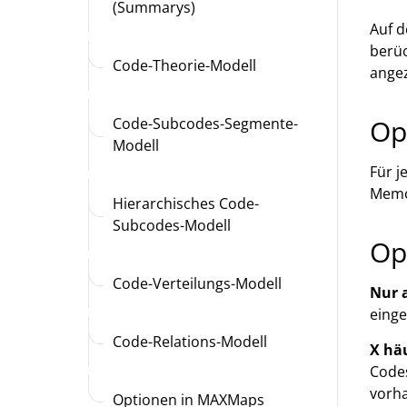
(Summarys)
Auf d
berüc
Code-Theorie-Modell
angez
Op
Code-Subcodes-Segmente-
Modell
Für j
Memo
Hierarchisches Code-
Subcodes-Modell
Op
Code-Verteilungs-Modell
Nur 
einge
Code-Relations-Modell
X hä
Codes
vorha
Optionen in MAXMaps