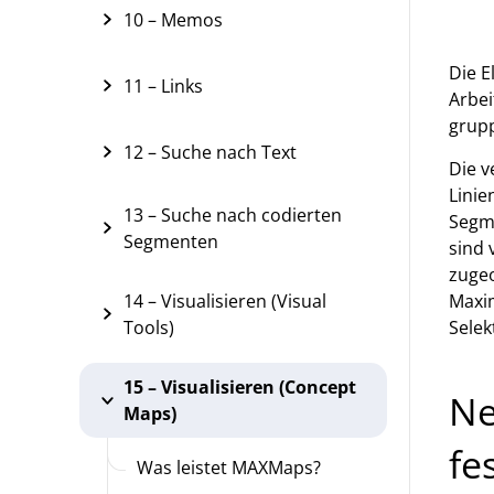
10 – Memos
Die E
11 – Links
Arbei
grupp
12 – Suche nach Text
Die v
Linie
13 – Suche nach codierten
Segme
Segmenten
sind
zugeo
Maxim
14 – Visualisieren (Visual
Selek
Tools)
15 – Visualisieren (Concept
Ne
Maps)
fe
Was leistet MAXMaps?