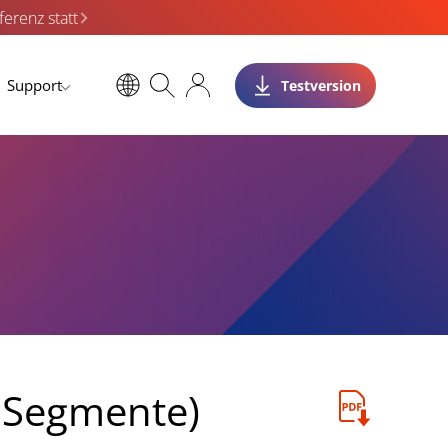
erenz statt
Support
Testversion
e Segmente)