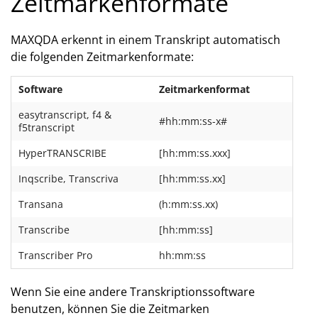
Zeitmarkenformate
MAXQDA erkennt in einem Transkript automatisch
die folgenden Zeitmarkenformate:
Software
Zeitmarkenformat
easytranscript, f4 &
#hh:mm:ss-x#
f5transcript
HyperTRANSCRIBE
[hh:mm:ss.xxx]
Inqscribe, Transcriva
[hh:mm:ss.xx]
Transana
(h:mm:ss.xx)
Transcribe
[hh:mm:ss]
Transcriber Pro
hh:mm:ss
Wenn Sie eine andere Transkriptionssoftware
benutzen, können Sie die Zeitmarken