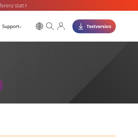
erenz statt
Support
Testversion