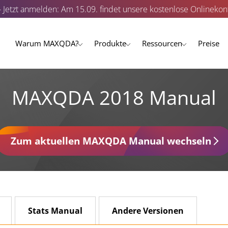
- Jetzt anmelden: Am 15.09. findet unsere kostenlose Onlinekonf
Warum MAXQDA?
Produkte
Ressourcen
Preise
MAXQDA 2018 Manual
Zum aktuellen MAXQDA Manual wechseln
Stats Manual
Andere Versionen