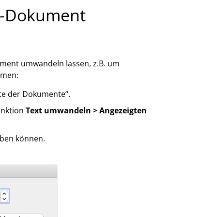
en-Dokument
ument umwandeln lassen, z.B. um
hmen:
iste der Dokumente“.
unktion
Text umwandeln > Angezeigten
geben können.