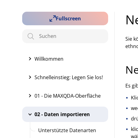
Ne
Fullscreen
Sie k
ethn
Willkommen
Ne
Schnelleinstieg: Legen Sie los!
Es gi
01 - Die MAXQDA-Oberfläche
Kli
we
02 - Daten importieren
dr
kl
Unterstützte Datenarten
wä