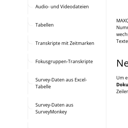
Audio- und Videodateien
MAXQ
Tabellen
Numme
wechs
Text
Transkripte mit Zeitmarken
Ne
Fokusgruppen-Transkripte
Um ei
Survey-Daten aus Excel-
Doku
Tabelle
Zeile
Survey-Daten aus
SurveyMonkey