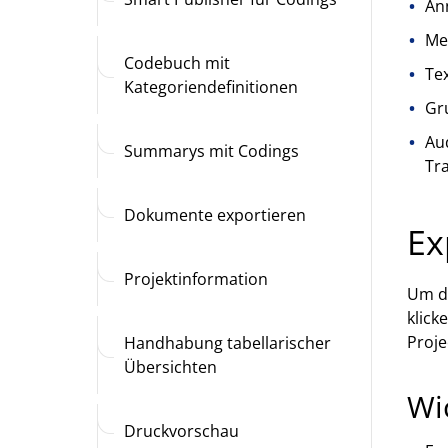
An
Me
Codebuch mit
Te
Kategoriendefinitionen
Gr
Aud
Summarys mit Codings
Tra
Dokumente exportieren
Ex
Projektinformation
Um da
klick
Proje
Handhabung tabellarischer
Übersichten
Wi
Druckvorschau