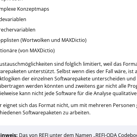
mplexe Konzeptmaps
devariablen
rechervariablen
opplisten (Wortwolken und MAXDictio)
tionäre (von MAXDictio)
ustauschmöglichkeiten sind folglich limitiert, weil das For
arepaketen unterstützt. Selbst wenn dies der Fall wäre, ist 
ktlogiken der einzelnen Softwarepakete unterscheiden und 
übertragen werden könnten und zweitens gar nicht alle Pr
ielweise kann nicht jede Software für die Analyse qualitativ
 eignet sich das Format nicht, um mit mehreren Personen g
hiedenen Softwarepaketen zu arbeiten.
inweis:
Das von REFI unter dem Namen „REFI-QDA Codebook