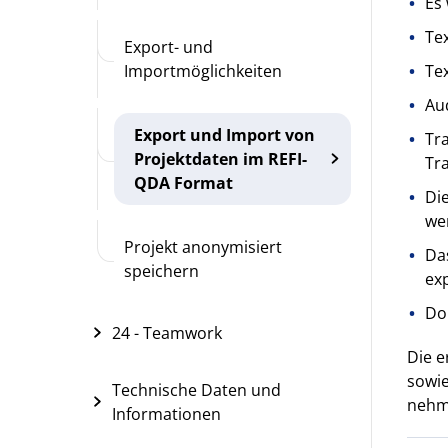
Es 
Te
Export- und
Importmöglichkeiten
Te
Au
Export und Import von
Tra
Projektdaten im REFI-
Tr
QDA Format
Di
we
Projekt anonymisiert
Da
speichern
exp
Dok
24 - Teamwork
Die e
sowie
Technische Daten und
nehme
Informationen