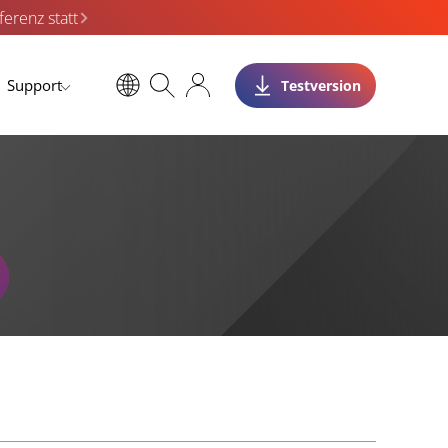
erenz statt
Support
Testversion