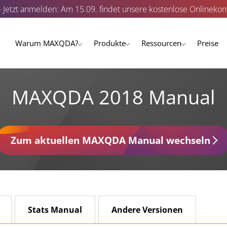
- Jetzt anmelden: Am 15.09. findet unsere kostenlose Onlinekonf
Warum MAXQDA?
Produkte
Ressourcen
Preise
MAXQDA 2018 Manual
Zum aktuellen MAXQDA Manual wechseln
Stats Manual
Andere Versionen