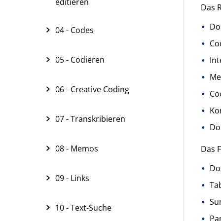
editieren
Das R
Do
04 - Codes
Co
05 - Codieren
Int
Me
06 - Creative Coding
Co
Ko
07 - Transkribieren
Do
08 - Memos
Das F
Do
09 - Links
Ta
Su
10 - Text-Suche
Pa