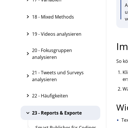
A
u
18 - Mixed Methods
v
19 - Videos analysieren
Im
20 - Fokusgruppen
analysieren
So kö
Kl
21 - Tweets und Surveys
er
analysieren
Wä
22 - Häufigkeiten
Wi
23 - Reports & Exporte
Te
Smart Publisher für Codings