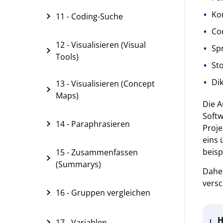
Ko
11 - Coding-Suche
Co
12 - Visualisieren (Visual
Sp
Tools)
St
Dik
13 - Visualisieren (Concept
Maps)
Die A
Softw
14 - Paraphrasieren
Proje
eins 
beisp
15 - Zusammenfassen
(Summarys)
Daher
versc
16 - Gruppen vergleichen
H
17 - Variablen