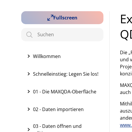
Ex
Fullscreen
Q
Die „
Willkommen
und v
Proje
konzi
Schnelleinstieg: Legen Sie los!
MAXQD
01 - Die MAXQDA-Oberfläche
auch 
Mithi
02 - Daten importieren
auszu
ander
www.
03 - Daten öffnen und