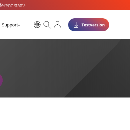
erenz statt
Support
Testversion