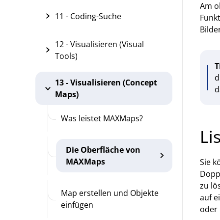
Am ob
11 - Coding-Suche
Funkt
Bilde
12 - Visualisieren (Visual
Tools)
T
d
13 - Visualisieren (Concept
d
Maps)
Was leistet MAXMaps?
Li
Die Oberfläche von
MAXMaps
Sie k
Doppe
zu lö
Map erstellen und Objekte
auf e
einfügen
oder