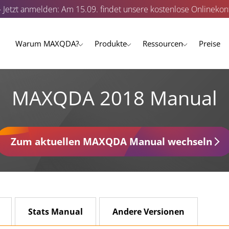
- Jetzt anmelden: Am 15.09. findet unsere kostenlose Onlinekonf
Warum MAXQDA?
Produkte
Ressourcen
Preise
MAXQDA 2018 Manual
Zum aktuellen MAXQDA Manual wechseln
Stats Manual
Andere Versionen