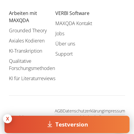
Arbeiten mit
VERBI Software
MAXQDA
MAXQDA Kontakt
Grounded Theory
Jobs
Axiales Kodieren
Über uns
KI-Transkription
Support
Qualitative
Forschungsmethoden
KI für Literaturreviews
AGB
Datenschutzerklärung
Impressum
Copyright © 1995 - 2026, MAXQDA - Vertrieb durch die VERBI
X
GmbH. Alle Rechte vorbehalten.
Testversion