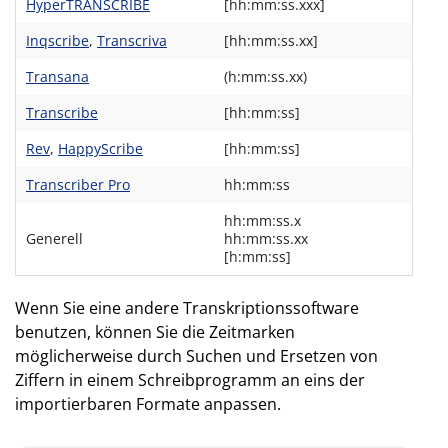
HyperTRANSCRIBE
[hh:mm:ss.xxx]
Inqscribe
,
Transcriva
[hh:mm:ss.xx]
Transana
(h:mm:ss.xx)
Transcribe
[hh:mm:ss]
Rev
,
HappyScribe
[hh:mm:ss]
Transcriber Pro
hh:mm:ss
hh:mm:ss.x
Generell
hh:mm:ss.xx
[h:mm:ss]
Wenn Sie eine andere Transkriptionssoftware
benutzen, können Sie die Zeitmarken
möglicherweise durch Suchen und Ersetzen von
Ziffern in einem Schreibprogramm an eins der
importierbaren Formate anpassen.