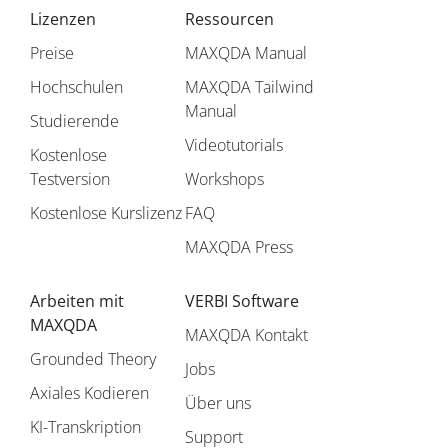
Lizenzen
Ressourcen
Preise
MAXQDA Manual
Hochschulen
MAXQDA Tailwind
Manual
Studierende
Videotutorials
Kostenlose
Testversion
Workshops
Kostenlose Kurslizenz
FAQ
MAXQDA Press
Arbeiten mit
VERBI Software
MAXQDA
MAXQDA Kontakt
Grounded Theory
Jobs
Axiales Kodieren
Über uns
KI-Transkription
Support