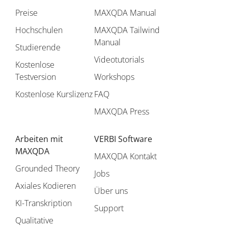
Preise
MAXQDA Manual
Hochschulen
MAXQDA Tailwind
Manual
Studierende
Videotutorials
Kostenlose
Testversion
Workshops
Kostenlose Kurslizenz
FAQ
MAXQDA Press
Arbeiten mit
VERBI Software
MAXQDA
MAXQDA Kontakt
Grounded Theory
Jobs
Axiales Kodieren
Über uns
KI-Transkription
Support
Qualitative