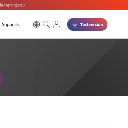
erenz statt
Support
Testversion