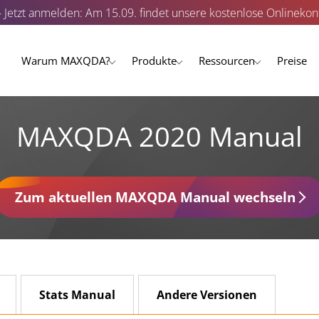
- Jetzt anmelden: Am 15.09. findet unsere kostenlose Onlinekonf
Warum MAXQDA?
Produkte
Ressourcen
Preise
MAXQDA 2020 Manual
Zum aktuellen MAXQDA Manual wechseln
Stats Manual
Andere Versionen