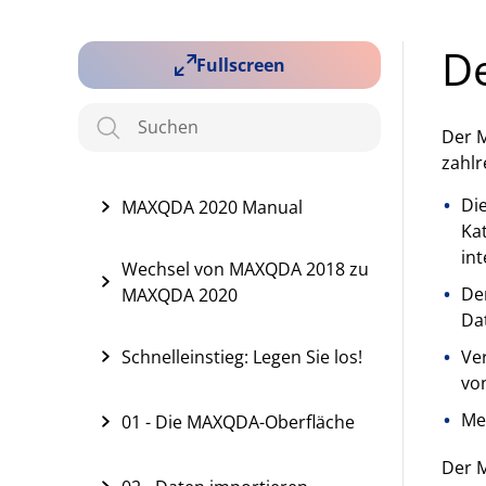
D
Fullscreen
Der M
zahlr
Di
MAXQDA 2020 Manual
Ka
int
Wechsel von MAXQDA 2018 zu
Der
MAXQDA 2020
Da
Schnelleinstieg: Legen Sie los!
Ver
vo
Me
01 - Die MAXQDA-Oberfläche
Der 