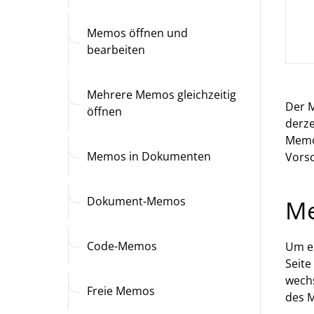
Memos öffnen und
bearbeiten
Mehrere Memos gleichzeitig
Der M
öffnen
derze
Memos
Memos in Dokumenten
Vorsc
Dokument-Memos
Me
Code-Memos
Um ei
Seite
wech
Freie Memos
des 