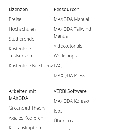
Lizenzen
Ressourcen
Preise
MAXQDA Manual
Hochschulen
MAXQDA Tailwind
Manual
Studierende
Videotutorials
Kostenlose
Testversion
Workshops
Kostenlose Kurslizenz
FAQ
MAXQDA Press
Arbeiten mit
VERBI Software
MAXQDA
MAXQDA Kontakt
Grounded Theory
Jobs
Axiales Kodieren
Über uns
KI-Transkription