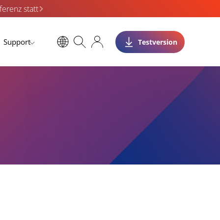
erenz statt
Support
Testversion