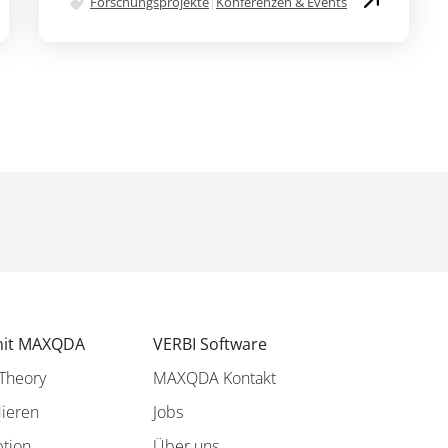
Forschungsprojekte
|
Konferenzen & Events
mit MAXQDA
VERBI Software
Theory
MAXQDA Kontakt
dieren
Jobs
ption
Über uns