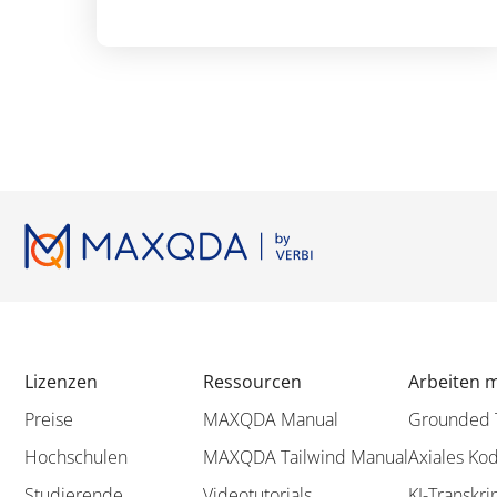
Lizenzen
Ressourcen
Arbeiten 
Preise
MAXQDA Manual
Grounded 
Hochschulen
MAXQDA Tailwind Manual
Axiales Ko
Studierende
Videotutorials
KI-Transkri