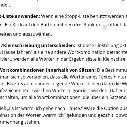
delt.
p-Liste anwenden
: Wenn eine Stopp-Liste benutzt werden so
n. Ein Klick auf den Button mit den drei Punkten
öffnet da
beiten und auszuwählen.
-/Kleinschreibung unterscheiden:
Ist diese Einstellung ak
 Hause fahren“ als eine andere Wortkombination betrachtet 
iviert, werden alle Wörter in der Ergebnisliste in Kleinsch
Wortkombinationen innerhalb von Sätzen:
Die Bestimmu
man sich so vorstellen, dass alle Wörter eines Textes hinte
n. Bis zu 5 aufeinander folgende Wörter bilden dann die 
fezeichen etc. zwischen Wörtern ignoriert werden. Daher ist
schalten, um alle Wortkombinationen, die über ein Satzend
iel: „Es ist warm. Ich gehe nach Hause.“ Wäre die Option au
nation der Wörter „warm Ich“ gefunden und gezählt, obwohl
mmenhang stehen.