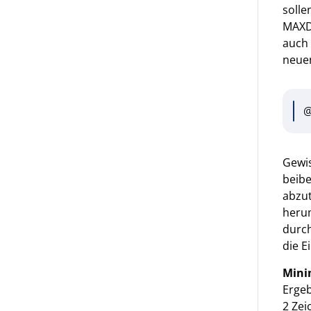
solle
MAXDi
auch 
neuen
@
Gewi
beibe
abzut
herum
durch
die E
Mini
Ergeb
2 Zei