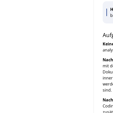
H
b
Auf
Kein
analy
Nach
mit 
Doku
inner
werd
sind.
Nach
Codin
zusät