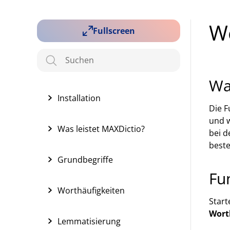
W
Fullscreen
Wa
Installation
Die F
und w
Was leistet MAXDictio?
bei 
beste
Grundbegriffe
Fu
Worthäufigkeiten
Start
Wort
Lemmatisierung