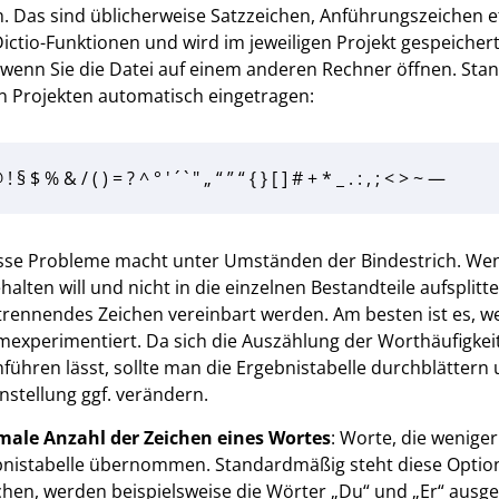
n. Das sind üblicherweise Satzzeichen, Anführungszeichen etc
ctio-Funktionen und wird im jeweiligen Projekt gespeichert,
wenn Sie die Datei auf einem anderen Rechner öffnen. Sta
 Projekten automatisch eingetragen:
 ! § $ % & / ( ) = ? ^ ° ' ´ ` " „ “ ” “ { } [ ] # + * _ . : , ; < > ~ —
sse Probleme macht unter Umständen der Bindestrich. We
halten will und nicht in die einzelnen Bestandteile aufsplitten
rennendes Zeichen vereinbart werden. Am besten ist es, w
experimentiert. Da sich die Auszählung der Worthäufigkeit
führen lässt, sollte man die Ergebnistabelle durchblättern 
instellung ggf. verändern.
male Anzahl der Zeichen eines Wortes
: Worte, die weniger
nistabelle übernommen. Standardmäßig steht diese Option
chen, werden beispielsweise die Wörter „Du“ und „Er“ ausg