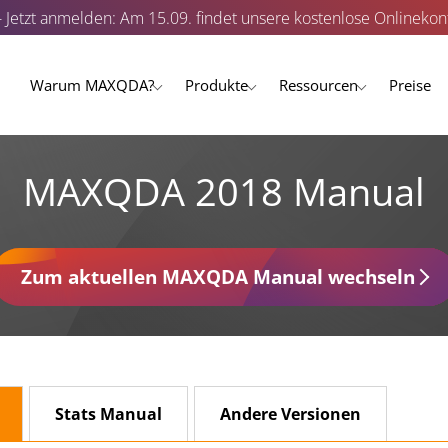
- Jetzt anmelden: Am 15.09. findet unsere kostenlose Onlinekonf
Warum MAXQDA?
Produkte
Ressourcen
Preise
MAXQDA 2018 Manual
Zum aktuellen MAXQDA Manual wechseln
Stats Manual
Andere Versionen