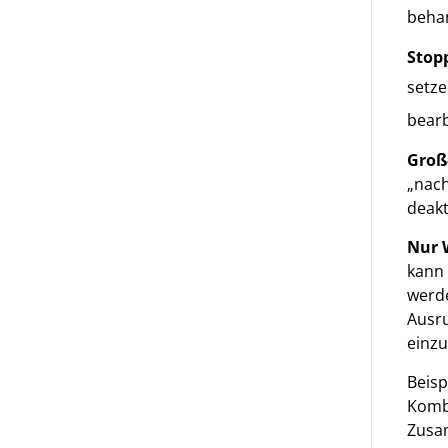
behan
Stop
setze
bear
Groß
„nach
deakt
Nur 
kann 
werde
Ausru
einzu
Beisp
Kombi
Zusa