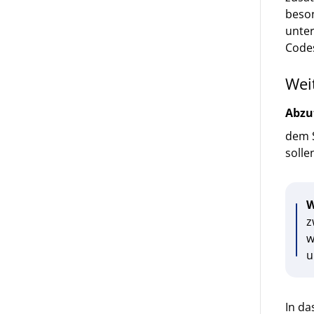
beson
unter
Codes
Wei
Abzu
dem S
solle
W
z
w
u
In da