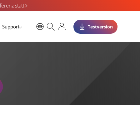
erenz statt
Support
Testversion