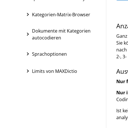
Kategorien-Matrix-Browser
Anz
Dokumente mit Kategorien
Ganz 
autocodieren
Sie k
nach 
Sprachoptionen
2-, 3
Aus
Limits von MAXDictio
Nur 
Nur i
Codin
Ist k
analy