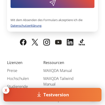
Mit dem Absenden des Formulars akzeptiere ich die
Datenschutzerklärung
.
Lizenzen
Ressourcen
Preise
MAXQDA Manual
Hochschulen
MAXQDA Tailwind
Manual
Studierende
X
Videotutorials
Testversion
Kostenlose
Testversion
Workshops