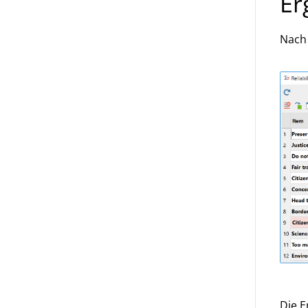
Er
Nach 
Die E