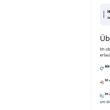
H
w
Üb
Im ob
erlau
Akt
In 
In 
um di