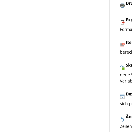
Dr
Exp
Forma
Ite
berec
Ska
neue 
Variab
Des
sich 
Änd
Zeilen