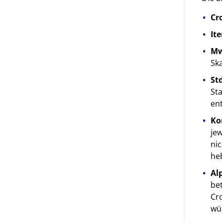
Cr
It
Mw
Ska
St
St
ent
Ko
jew
nic
heb
Al
bet
Cr
wür