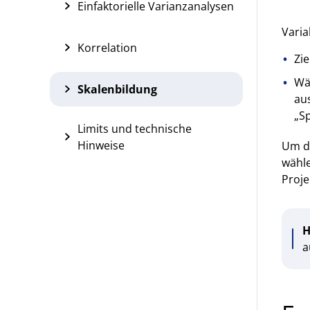
Einfaktorielle Varianzanalysen
Vari
Korrelation
Zie
Wä
Skalenbildung
aus
„Sp
Limits und technische
Hinweise
Um di
wähle
Proje
H
a