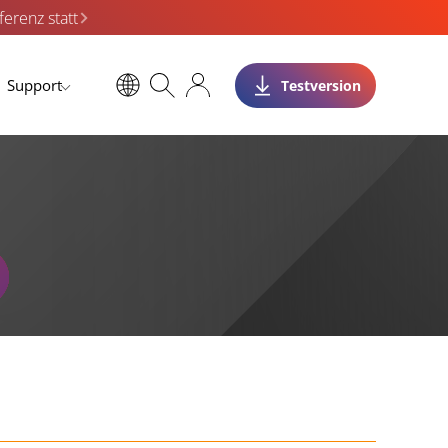
erenz statt
Support
Testversion