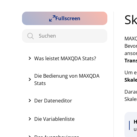
Sk
Fullscreen
MAXQD
Bevor
anson
Was leistet MAXQDA Stats?
Tran
Um ei
Die Bedienung von MAXQDA
Skale
Stats
Darau
Skale
Der Dateneditor
Die Variablenliste
H
u