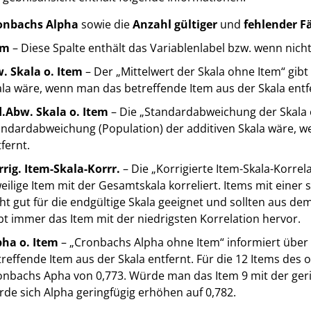
onbachs Alpha
sowie die
Anzahl gültiger
und
fehlender Fä
em
– Diese Spalte enthält das Variablenlabel bzw. wenn ni
. Skala o. Item
– Der „Mittelwert der Skala ohne Item“ gibt
la wäre, wenn man das betreffende Item aus der Skala entf
d.Abw. Skala o. Item
– Die „Standardabweichung der Skala o
andardabweichung (Population) der additiven Skala wäre, w
fernt.
rrig. Item-Skala-Korrr.
– Die „Korrigierte Item-Skala-Korrela
eilige Item mit der Gesamtskala korreliert. Items mit einer 
ht gut für die endgültige Skala geeignet und sollten aus 
t immer das Item mit der niedrigsten Korrelation hervor.
pha o. Item
– „Cronbachs Alpha ohne Item“ informiert über
reffende Item aus der Skala entfernt. Für die 12 Items des o
onbachs Apha von 0,773. Würde man das Item 9 mit der geri
de sich Alpha geringfügig erhöhen auf 0,782.