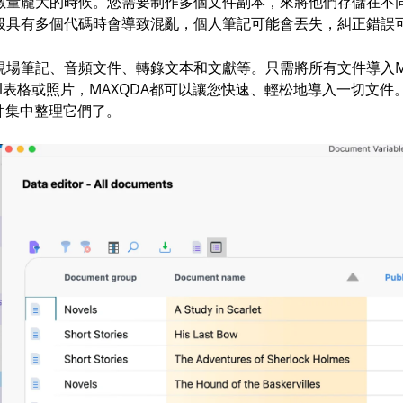
量龐大的時候。您需要制作多個文件副本，來將他們存儲在不同
段具有多個代碼時會導致混亂，個人筆記可能會丟失，糾正錯誤
場筆記、音頻文件、轉錄文本和文獻等。只需將所有文件導入MA
、Excel表格或照片，MAXQDA都可以讓您快速、輕松地導入一切
文件集中整理它們了。