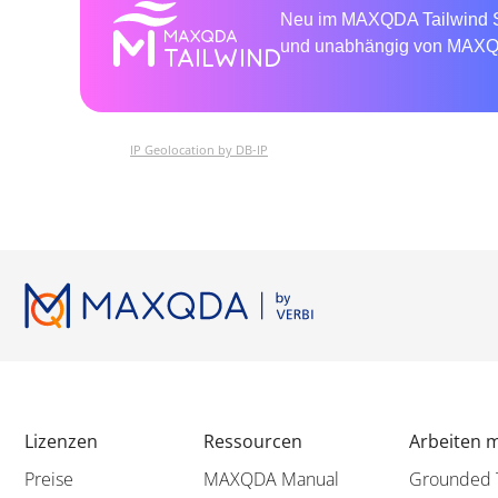
Neu im MAXQDA Tailwind Sh
und unabhängig von MAXQDA
IP Geolocation by DB-IP
Lizenzen
Ressourcen
Arbeiten 
Preise
MAXQDA Manual
Grounded 