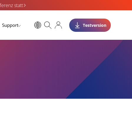
erenz statt
Support
Testversion