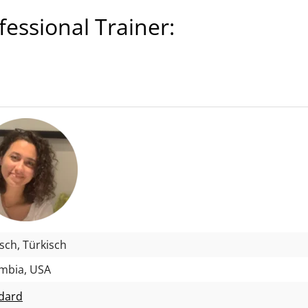
ssional Trainer:
isch, Türkisch
mbia, USA
dard