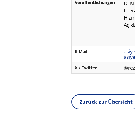
Veröffentlichungen
DEMİ
Lite
Hizm
Açıkl
asiy
E-Mail
asiy
@rez
X / Twitter
Zurück zur Übersicht