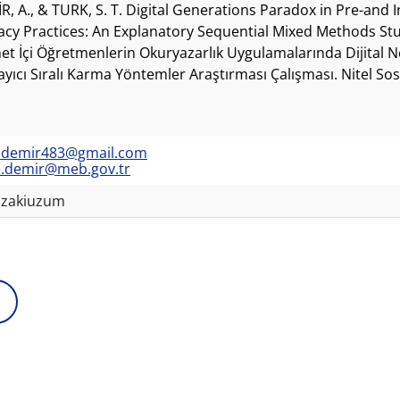
R, A., & TURK, S. T. Digital Generations Paradox in Pre-and I
racy Practices: An Explanatory Sequential Mixed Methods St
et İçi Öğretmenlerin Okuryazarlık Uygulamalarında Dijital N
ayıcı Sıralı Karma Yöntemler Araştırması Çalışması. Nitel Sosy
edemir483@gmail.com
e.demir@meb.gov.tr
zakiuzum