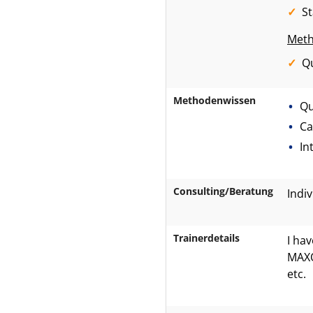
S
Meth
Qu
Methodenwissen
Qu
Ca
In
Consulting/Beratung
Indi
Trainerdetails
I ha
MAXQ
etc.