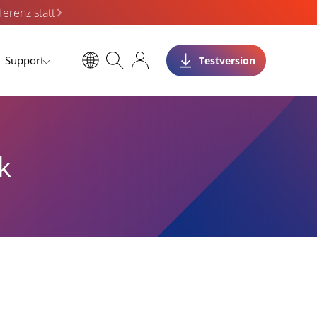
erenz statt
Support
Testversion
k