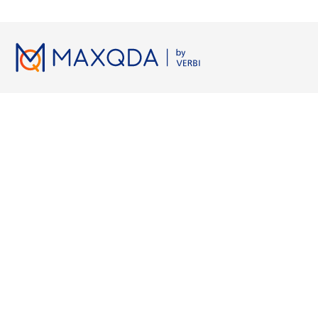
Lizenzen
Ressourcen
Arbeiten 
Preise
MAXQDA Manual
Grounded 
Hochschulen
MAXQDA Tailwind Manual
Axiales Ko
Studierende
Videotutorials
KI-Transkri
Kostenlose Testversion
Workshops
Qualitativ
Kostenlose Kurslizenz
FAQ
KI für Lite
MAXQDA Press